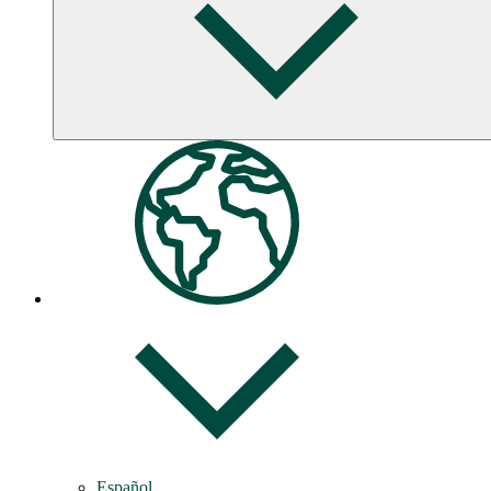
Facebook -
Business
Publicación
en X
LinkedIn
Español