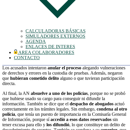
Todo empezó cuando se presentó una denuncia contra un
empresario, en la que participaron
abogados
de un despacho
vinculado a un grupo empresarial y varios
policías
, tanto en activo
como en segunda actividad.
El problema surgió cuando algunos de estos
policías accedieron
,
CALCULADORAS BÁSICAS
sin justificación legal, a
información muy reservada
sobre el
SIMULADORES EXTERNOS
empresario, que estaba custodiada por el Órgano Centralizado de
AGENDA
Prevención del Consejo General del Notariado (donde se recopilan
ENLACES DE INTERES
escrituras públicas, entre otros datos delicados). Esa información,
AREA COLABORADORES
que solo debería usarse si hay una autorización concreta para ello,
CONTACTO
fue incluso
enviada a terceros
.
Los acusados intentaron
anular el proceso
alegando vulneraciones
de derechos y errores en la custodia de pruebas. Además, negaron
que
hubieran cometido delito
alguno o que tuvieran participación
directa.
Al final, la AN
absuelve a uno de los policías
, porque no se probó
que hubiese usado su cargo para conseguir ni difundir la
información. También se dice que el
despacho de abogados
actuó
correctamente en los trámites legales. Sin embargo,
condena al otro
policía
, que tenía un puesto de importancia en la Comisaría General
de Información, porque sí
accedió a esos datos reservados
sin
tener excusa para ello y
los difundió
, lo que constituye un delito de
descubrimiento de secretos. También se condena a su
superior
, que