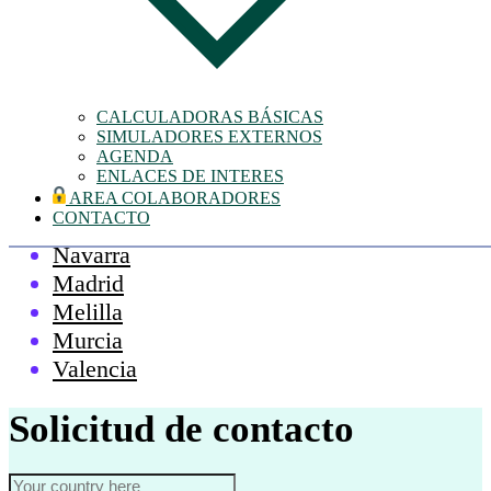
Cataluña
Castilla-La Mancha
Ceuta
Extremadura
CALCULADORAS BÁSICAS
Galicia
SIMULADORES EXTERNOS
AGENDA
Islas Baleares
ENLACES DE INTERES
La Rioja
AREA COLABORADORES
CONTACTO
País Vasco
Navarra
Madrid
Melilla
Murcia
Valencia
Solicitud de contacto