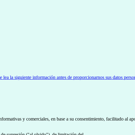
ea la siguiente información antes de proporcionarnos sus datos perso
nformativas y comerciales, en base a su consentimiento, facilitado al ap
de supresión ("al olvido"), de limitación del