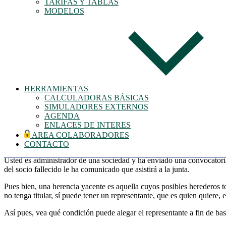
TARIFAS Y TABLAS
MODELOS
LinkedIn - Bus
HERRAMIENTAS
CALCULADORAS BÁSICAS
Copiar URL
SIMULADORES EXTERNOS
AGENDA
¿Qué ocurre cuando la junta ha sido convoca
ENLACES DE INTERES
AREA COLABORADORES
CONTACTO
Usted es administrador de una sociedad y ha enviado una convocatoria 
del socio fallecido le ha comunicado que asistirá a la junta.
Pues bien, una herencia yacente es aquella cuyos posibles herederos t
no tenga titular, sí puede tener un representante, que es quien quiere, en
Así pues, vea qué condición puede alegar el representante a fin de basa